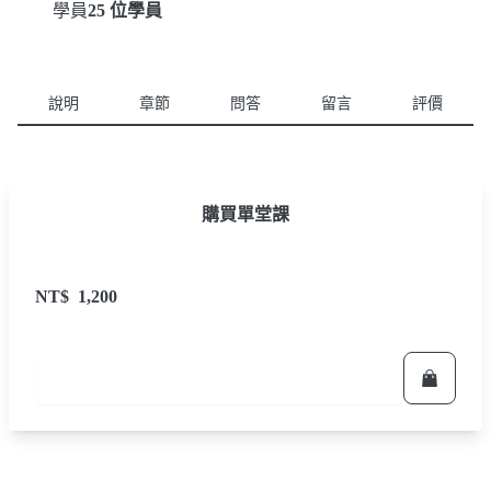
學員
25 位學員
說明
章節
問答
留言
評價
購買單堂課
NT$
1,200
立即報名