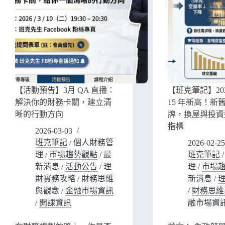
【活動預告】3月 QA 直播：
【班克筆記】20
解決你的財務卡關，建立清
15 年新高！新
晰的行動方向
牌，換屋與投資
指標
2026-03-03
班克筆記
/
個人財務管
2026-02-25
理
/
市場趨勢觀點
/
最
班克筆記
新消息
/
活動公告
/
理
理
/
市場
財實務攻略
/
財務思維
新消息
/
與觀念
/
金融市場資訊
/
財務思維
/
開課資訊
融市場資