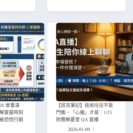
26 會重演
【班克筆記】技術往往不是
解雷曼時刻
門檻，「心魔」才是：1/15
別被恐慌行銷
財務解憂室 QA 直播
2026-01-09