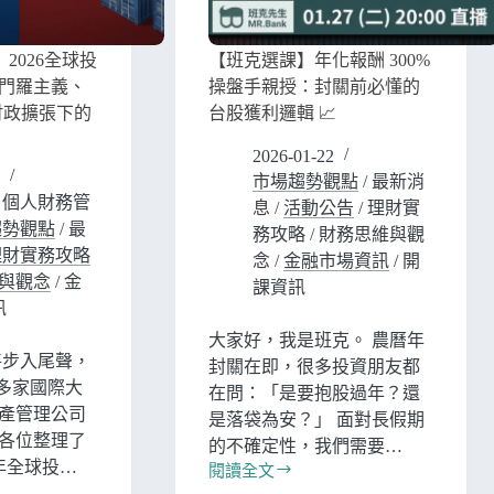
2026全球投
【班克選課】年化報酬 300%
門羅主義、
操盤手親授：封關前必懂的
財政擴張下的
台股獲利邏輯 📈
2026-01-22
市場趨勢觀點
/
最新消
/
個人財務管
息
/
活動公告
/
理財實
趨勢觀點
/
最
務攻略
/
財務思維與觀
理財實務攻略
念
/
金融市場資訊
/
開
與觀念
/
金
課資訊
訊
大家好，我是班克。 農曆年
即將步入尾聲，
封關在即，很多投資朋友都
了多家國際大
在問：「是要抱股過年？還
產管理公司
是落袋為安？」 面對長假期
各位整理了
的不確定性，我們需要…
 年全球投…
閱讀全文