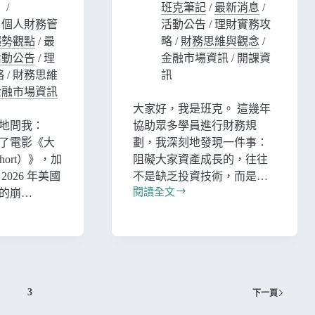
班克筆記
/
最新消息
/
/
個人財務管
活動公告
/
理財實務攻
趨勢觀點
/
最
略
/
財務思維與觀念
/
活動公告
/
理
金融市場資訊
/
開課資
略
/
財務思維
訊
金融市場資訊
大家好，我是班克。 這幾年
地問我：
協助眾多學員進行財務規
了電影《大
劃，我深刻地發現一件事：
Short）》，加
阻礙大家資產成長的，往往
026 年美國
不是缺乏投資技術，而是…
閱讀全文
的崩…
3
下一頁