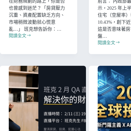
在財務規劃的路上，你是否
前言： 內政部
也曾感到迷茫？「房貸壓力
示，2025 年
沉重、資產配置缺乏方向、
住宅（空屋率）
市場稍微波動就心慌意
10.43%，創下近
亂…」 班克想告訴你：…
這是否意味著房
閱讀全文
盤…
閱讀全文