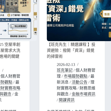
25 空屋率創
【班克先生｜精選課程 】投
舊屋需求大洗
資避險：撥開「資深」錯覺
進場的關鍵
的掃雷術
2026-02-13
班克筆記
/
個人財務管
/
個人財務管
理
/
市場趨勢觀點
/
最
趨勢觀點
/
最
新消息
/
活動公告
/
理
理財實務攻略
財實務攻略
/
財務思維
與觀念
/
金
與觀念
/
金融市場資訊
訊
/
開課資訊