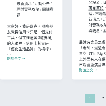
2026-01-14
最新消息
/
活動公告
/
班克筆記
理財實務攻略
/
開課資
理
/
市場
訊
新消息
/
財實務攻
大家好，我是班克。 很多朋
與觀念
/
友覺得信用卡只是一個支付
工具，但在懂這套遊戲規則
最近有會員焦慮
的人眼裡，信用卡其實是
「老師，最近看
「優化生活品質」的槓桿。
…
賣空（The Big 
閱讀全文
上外面有人在傳 2
市場會重演當年
閱讀全文
1
2