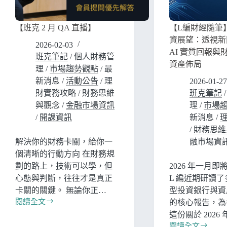
【班克 2 月 QA 直播】
【L編財經隨筆】
資展望：透視新
2026-02-03
AI 實質回報與
班克筆記
/
個人財務管
資產佈局
理
/
市場趨勢觀點
/
最
新消息
/
活動公告
/
理
2026-01-27
財實務攻略
/
財務思維
班克筆記
與觀念
/
金融市場資訊
理
/
市場
/
開課資訊
新消息
/
/
財務思維
解決你的財務卡關，給你一
融市場資
個清晰的行動方向 在財務規
劃的路上，技術可以學，但
2026 年一月
心態與判斷，往往才是真正
L 編近期研讀
卡關的關鍵。 無論你正…
型投資銀行與資
閱讀全文
的核心報告，為
這份關於 2026
閱讀全文