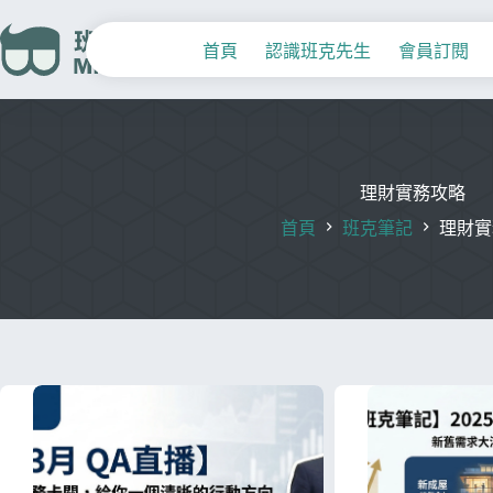
首頁
認識班克先生
會員訂閱
理財實務攻略
首頁
班克筆記
理財實