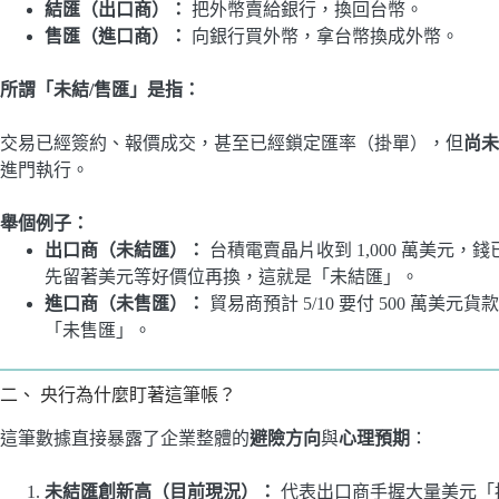
結匯（出口商）：
把外幣賣給銀行，換回台幣。
售匯（進口商）：
向銀行買外幣，拿台幣換成外幣。
所謂「未結
/
售匯」是指：
交易已經簽約、報價成交，甚至已經鎖定匯率（掛單），但
尚未
進門執行。
舉個例子：
出口商（未結匯）：
台積電賣晶片收到 1,000 萬美元
先留著美元等好價位再換，這就是「未結匯」。
進口商（未售匯）：
貿易商預計 5/10 要付 500 萬
「未售匯」。
二、 央行為什麼盯著這筆帳？
這筆數據直接暴露了企業整體的
避險方向
與
心理預期
：
未結匯創新高（目前現況）：
代表出口商手握大量美元「