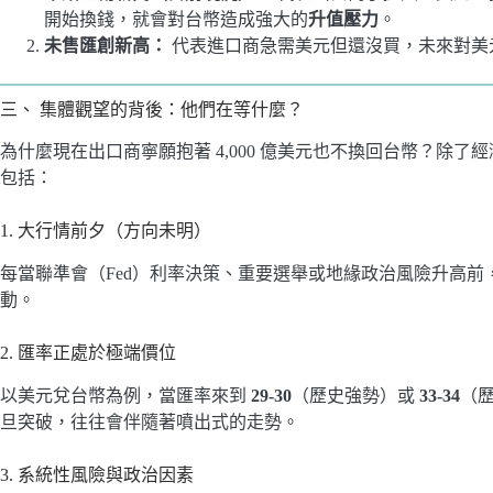
開始換錢，就會對台幣造成強大的
升值壓力
。
未售匯創新高：
代表進口商急需美元但還沒買，未來對美
三、 集體觀望的背後：他們在等什麼？
為什麼現在出口商寧願抱著 4,000 億美元也不換回台幣？除
包括：
1. 大行情前夕（方向未明）
每當聯準會（Fed）利率決策、重要選舉或地緣政治風險升高
動。
2. 匯率正處於極端價位
以美元兌台幣為例，當匯率來到
29-30
（歷史強勢）或
33-34
（
旦突破，往往會伴隨著噴出式的走勢。
3. 系統性風險與政治因素