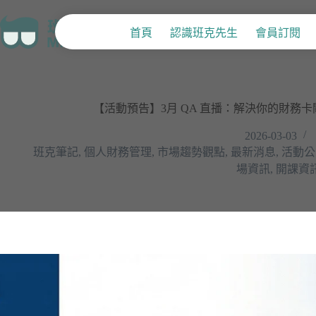
首頁
認識班克先生
會員訂閱
【活動預告】3月 QA 直播：解決你的財務
2026-03-03
班克筆記
,
個人財務管理
,
市場趨勢觀點
,
最新消息
,
活動公
場資訊
,
開課資