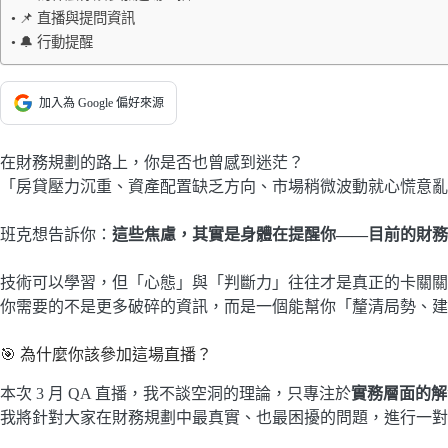
📌 直播與提問資訊
🔔 行動提醒
加入為 Google 偏好來源
在財務規劃的路上，你是否也曾感到迷茫？
「房貸壓力沉重、資產配置缺乏方向、市場稍微波動就心慌意亂
班克想告訴你：
這些焦慮，其實是身體在提醒你——目前的財務
技術可以學習，但「心態」與「判斷力」往往才是真正的卡關關
你需要的不是更多破碎的資訊，而是一個能幫你「釐清局勢、建
🎯 為什麼你該參加這場直播？
本次 3 月 QA 直播，我不談空洞的理論，只專注於
實務層面的解
我將針對大家在財務規劃中最真實、也最困擾的問題，進行一對