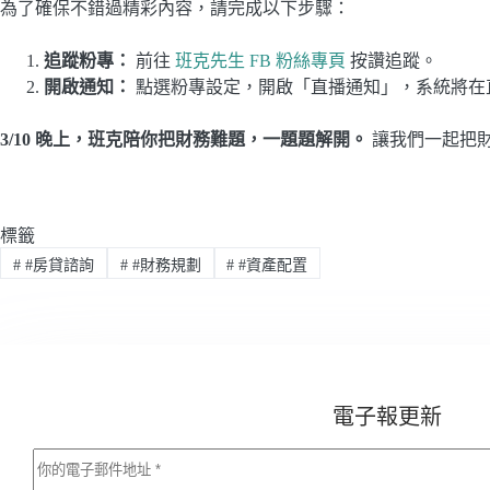
為了確保不錯過精彩內容，請完成以下步驟：
追蹤粉專：
前往
班克先生 FB 粉絲專頁
按讚追蹤。
開啟通知：
點選粉專設定，開啟「直播通知」，系統將在
3/10
晚上，班克陪你把財務難題，一題題解開。
讓我們一起把
標籤
#
#房貸諮詢
#
#財務規劃
#
#資產配置
電子報更新