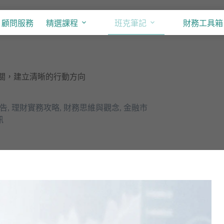
顧問服務
精選課程
班克筆記
財務工具箱
卡關，建立清晰的行動方向
告
,
理財實務攻略
,
財務思維與觀念
,
金融市
訊