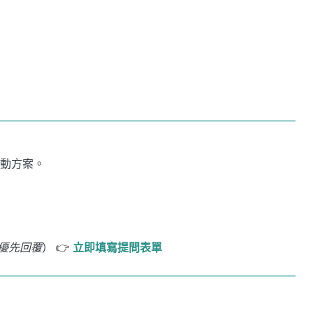
動方案。
優先回覆
） 👉
立即填寫提問表單