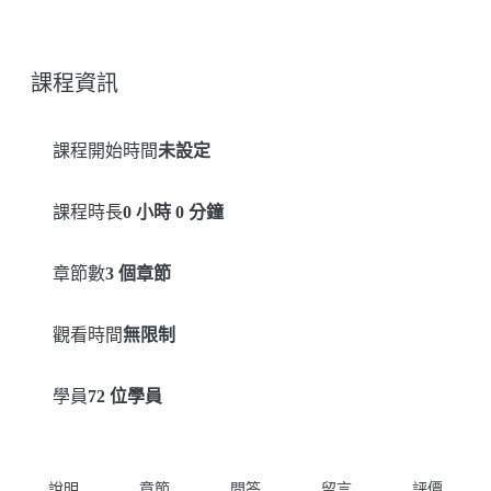
課程資訊
課程開始時間
未設定
課程時長
0 小時 0 分鐘
章節數
3 個章節
觀看時間
無限制
學員
72 位學員
說明
章節
問答
留言
評價