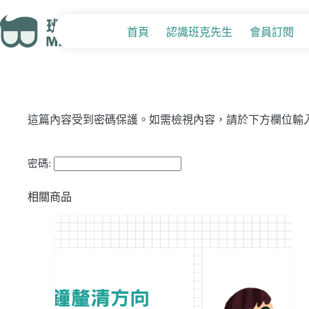
受保護的內容: 青年創業/企業貸款-顧問諮詢-諮詢服務費(前收)
首頁
認識班克先生
會員訂閱
NT$
56,000
這篇內容受到密碼保護。如需檢視內容，請於下方欄位輸入
密碼:
相關商品