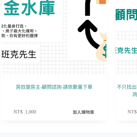
房奴變房主-顧問諮詢-請依數量下單
不只找出
加入購物車
NT$
1,000
NT$