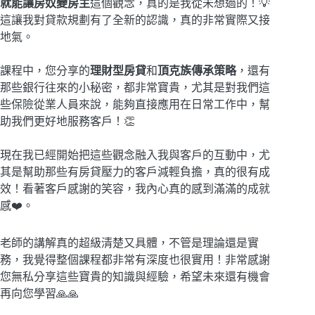
就能讓房奴變房主
這個觀念，真的是我從未想過的！💡
這讓我對貸款規劃有了全新的認識，真的非常實際又接
地氣。
課程中，您分享的
理財型房貸
和
頂克族傳承策略
，還有
那些銀行往來的小秘密，都非常寶貴，尤其是對我們這
些保險從業人員來說，能夠直接應用在日常工作中，幫
助我們更好地服務客戶！👏
現在我已經開始把這些觀念融入我與客戶的互動中，尤
其是幫助那些有房貸壓力的客戶減輕負擔，真的很有成
效！看著客戶感謝的笑容，我內心真的感到滿滿的成就
感❤️。
老師的講解真的超級清楚又具體，不管是理論還是實
務，我覺得整個課程都非常有深度也很實用！非常感謝
您無私分享這些寶貴的知識與經驗，希望未來還有機會
再向您學習🙏🙏