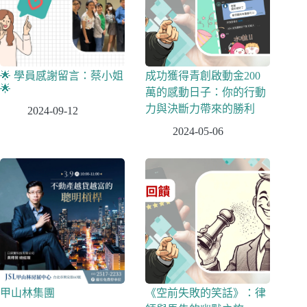
🌟 學員感謝留言：蔡小姐
成功獲得青創啟動金200
🌟
萬的感動日子：你的行動
力與決斷力帶來的勝利
2024-09-12
2024-05-06
甲山林集團
《空前失敗的笑話》：律