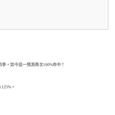
四季。如今這一預測再次100%命中！
125%。