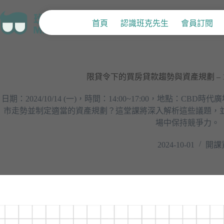
首頁
認識班克先生
會員訂閱
限貸令下的買房貸款趨勢與資產規劃 – 1
日期：2024/10/14 (一)，時間：14:00~17:00，地點：
市走勢並制定適當的資產規劃？這堂課將深入解析這些議題，
場中保持競爭力。
2024-10-01
開課