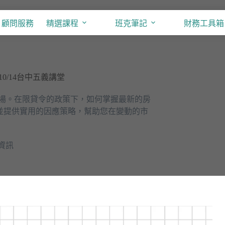
顧問服務
精選課程
班克筆記
財務工具箱
0/14台中五義講堂
CBD時代廣場。在限貸令的政策下，如何掌握最新的房
並提供實用的因應策略，幫助您在變動的市
資訊