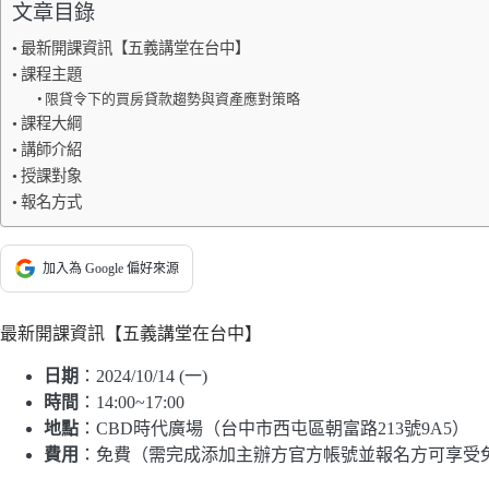
文章目錄
最新開課資訊【五義講堂在台中】
課程主題
限貸令下的買房貸款趨勢與資產應對策略
課程大綱
講師介紹
授課對象
報名方式
加入為 Google 偏好來源
最新開課資訊【五義講堂在台中】
日期
：2024/10/14 (一)
時間
：14:00~17:00
地點
：CBD時代廣場（台中市西屯區朝富路213號9A5）
費用
：免費（需完成添加主辦方官方帳號並報名方可享受