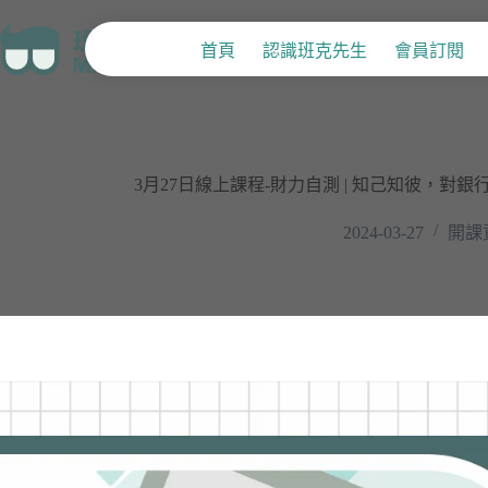
首頁
認識班克先生
會員訂閱
3月27日線上課程-財力自測 | 知己知彼，對
2024-03-27
開課