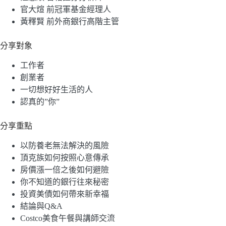
官大煊 前冠軍基金經理人
黃釋賢 前外商銀行高階主管
分享對象
工作者
創業者
一切想好好生活的人
認真的”你”
分享重點
以防養老無法解決的風險
頂克族如何按照心意傳承
房價漲一倍之後如何避險
你不知道的銀行往來秘密
投資美債如何帶來新幸福
結論與Q&A
Costco美食午餐與講師交流