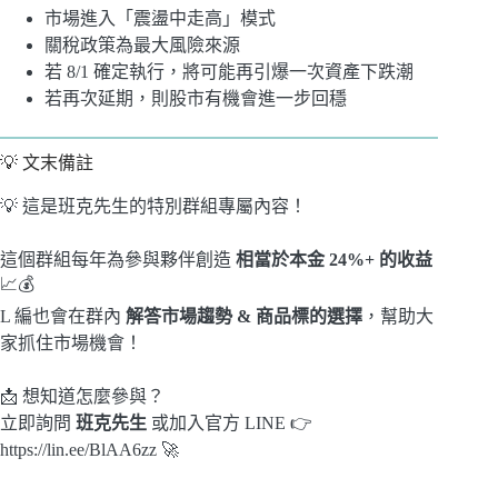
市場進入「震盪中走高」模式
關稅政策為最大風險來源
若 8/1 確定執行，將可能再引爆一次資產下跌潮
若再次延期，則股市有機會進一步回穩
💡 文末備註
💡 這是班克先生的特別群組專屬內容！
這個群組每年為參與夥伴創造
相當於本金 24%+ 的收益
📈💰
L 編也會在群內
解答市場趨勢 & 商品標的選擇
，幫助大
家抓住市場機會！
📩 想知道怎麼參與？
立即詢問
班克先生
或加入官方 LINE 👉
https://lin.ee/BlAA6zz 🚀