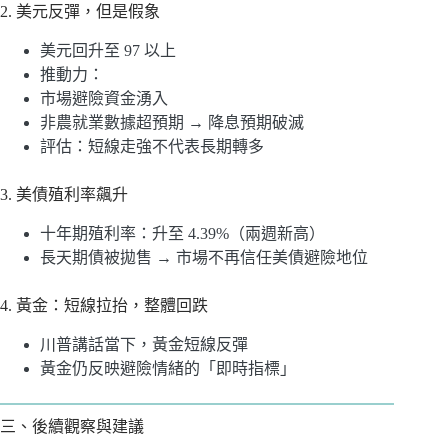
2. 美元反彈，但是假象
美元回升至 97 以上
推動力：
市場避險資金湧入
非農就業數據超預期 → 降息預期破滅
評估：短線走強不代表長期轉多
3. 美債殖利率飆升
十年期殖利率：升至 4.39%（兩週新高）
長天期債被拋售 → 市場不再信任美債避險地位
4. 黃金：短線拉抬，整體回跌
川普講話當下，黃金短線反彈
黃金仍反映避險情緒的「即時指標」
三、後續觀察與建議