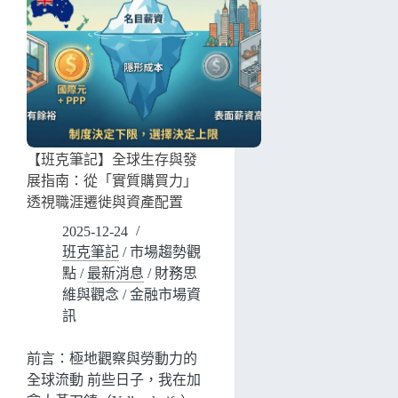
【班克筆記】全球生存與發
展指南：從「實質購買力」
透視職涯遷徙與資產配置
2025-12-24
班克筆記
/
市場趨勢觀
點
/
最新消息
/
財務思
維與觀念
/
金融市場資
訊
前言：極地觀察與勞動力的
全球流動 前些日子，我在加