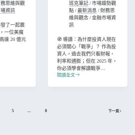
財務思維與觀
班克筆記
/
市場趨勢觀
市場資訊
點
/
最新消息
/
財務思
維與觀念
/
金融市場資
爆發了一起震
訊
，一位美魔
達 20 億元
🧭 導讀：為什麼投資人現在
必須關心「戰爭」？ 作為投
資人，過去我們只看財報、
利率和通膨；但在 2025 年，
你必須學會解讀戰爭…
閱讀全文
5
...
8
下一頁