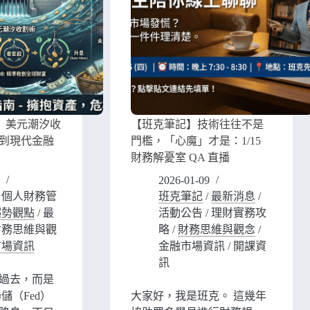
】美元潮汐收
【班克筆記】技術往往不是
到現代金融
門檻，「心魔」才是：1/15
財務解憂室 QA 直播
2026-01-09
/
個人財務管
班克筆記
/
最新消息
/
趨勢觀點
/
最
活動公告
/
理財實務攻
財務思維與觀
略
/
財務思維與觀念
/
市場資訊
金融市場資訊
/
開課資
訊
過去，而是
儲（Fed）
大家好，我是班克。 這幾年