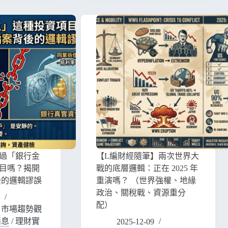
過「銀行金
【L編財經隨筆】兩次世界大
目嗎？揭開
戰的底層邏輯：正在 2025 年
後的邏輯謬誤
重演嗎？ （世界強權、地緣
政治、關稅戰、資源重分
配）
/
市場趨勢觀
消息
/
理財實
2025-12-09