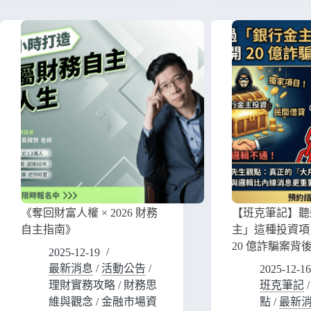
《奪回財富人權 × 2026 財務
【班克筆記】聽
自主指南》
主」這種投資項
20 億詐騙案背
2025-12-19
最新消息
/
活動公告
/
2025-12-16
理財實務攻略
/
財務思
班克筆記
維與觀念
/
金融市場資
點
/
最新