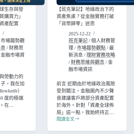
球生存與發
【班克筆記】地緣政治下的
質購買力」
資產焦慮？從金融實務打破
資產配置
「貨幣歸零」迷思
2025-12-22
/
市場趨勢觀
班克筆記
/
個人財務管
消息
/
財務思
理
/
市場趨勢觀點
/
最
/
金融市場資
新消息
/
理財實務攻略
/
財務思維與觀念
/
金
融市場資訊
與勞動力的
日子，我在加
前言 近期由於地緣政治風險
owknife）
受到關注，金融圈內不少聲
40 度的極端
音建議客戶將部分資產配置
。在…
於海外。針對「資產全球佈
局」這一點，我始終持正…
閱讀全文