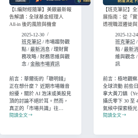
【L編財經隨筆】美銀最新報
【班克筆記】全
告解讀：全球基金經理人
展指南：從「實
All-in 後的風險與機會
透視職涯遷徙與
2025-12-30
2025-12-24
班克筆記
/
市場趨勢觀
班克筆記
點
/
最新消息
/
理財實
點
/
最新
務攻略
/
財務思維與觀
維與觀念
念
/
金融市場資訊
訊
前言：華爾街的「聰明錢」
前言：極地觀察
正在想什麼？ 近期市場雜音
全球流動 前些
紛擾，關於 AI 泡沫或美股見
拿大黃刀鎮（Yell
頂的討論不絕於耳。然而，
攝氏零下 30 至 
真正的「市場共識」往…
氣候中探索極光
閱讀全文
閱讀全文