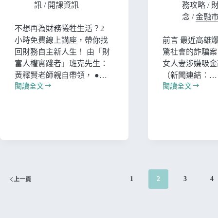
訊
/
開課資訊
務攻略
/
念
/
金融
不想再為財務犧牲生活？2
小時免費線上講座，帶你找
前言 最近高雄
回財務自主新人生！ 由「財
驚社會的詐騙案
富人權實踐者」班克先生：
女人妻涉嫌吸金高
黃釋賢老師親自帶領， ●…
（新聞連結：…
閱讀全文
閱讀全文
1
2
3
4
上一頁