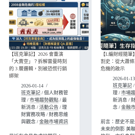
【班克筆記】2026 會重演
【L編財經隨筆
「大賣空」？拆解雷曼時刻
割史：從大蕭條
的 3 層邏輯，別被恐慌行銷
危機的啟示
綁架
2026-01-13
班克筆記
2026-01-14
班克筆記
/
個人財務管
理
/
市場
理
/
市場趨勢觀點
/
最
新消息
/
新消息
/
活動公告
/
理
念
/
金融
財實務攻略
/
財務思維
與觀念
/
金融市場資訊
前言：歷史不是
未來的倒影 美聯