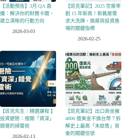
【活動預告】3月 QA 直
【班克筆記】2025 空屋率
播：解決你的財務卡關，
創 15 年新高！新舊屋需
建立清晰的行動方向
求大洗牌，換屋與投資進
場的關鍵指標
2026-03-03
2026-02-25
【班克先生｜精選課程 】
【班克筆記】出口商坐擁
投資避險：撥開「資深」
4000 億美金不換台幣？拆
錯覺的掃雷術
解史上最高「未結售」背
後的關鍵信號
2026-02-13