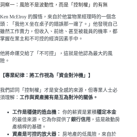
洞察一：風險不是波動性，而是「控制權」的有無
Ken McElroy 的醒悟，來自於他當物業經理時的一個念
頭：「我他Ｘ坐在桌子的錯誤那一邊了。」他發現自己
雖然工作賣力，但收入、前途、甚至被裁員的機率，都
掌握在業主和不可控的經濟因素手中。
他將命運交給了「不可控」，這就是他認為最大的風
險。
【專業紀律：將工作視為「資金對沖機」】
我們認同「控制權」才是安全感的來源，但專業人士必
須理解：
工作與資產擁有是互為對沖的關係。
工作是穩健的造血機：
你的薪資是累積
穩定本金
的最佳來源，它為你提供了
銀行信用
，這是啟動房
產槓桿的基礎。
資產是可控的放大器：
房地產的低風險，來自於