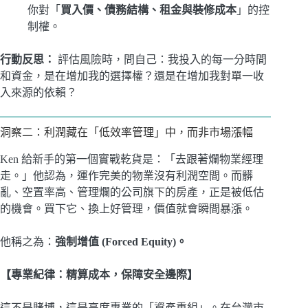
你對「
買入價、債務結構、租金與裝修成本
」的控
制權。
行動反思：
評估風險時，問自己：我投入的每一分時間
和資金，是在增加我的選擇權？還是在增加我對單一收
入來源的依賴？
洞察二：利潤藏在「低效率管理」中，而非市場漲幅
Ken 給新手的第一個實戰乾貨是：「去跟著爛物業經理
走。」他認為，運作完美的物業沒有利潤空間。而髒
亂、空置率高、管理爛的公司旗下的房產，正是被低估
的機會。買下它、換上好管理，價值就會瞬間暴漲。
他稱之為：
強制增值 (Forced Equity)。
【專業紀律：精算成本，保障安全邊際】
這不是賭博，這是高度專業的「資產重組」。在台灣市