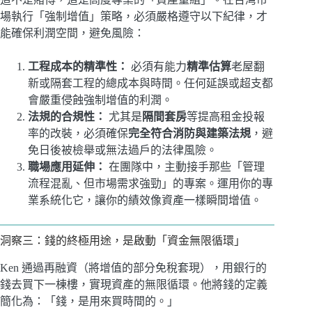
場執行「強制增值」策略，必須嚴格遵守以下紀律，才
能確保利潤空間，避免風險：
工程成本的精準性：
必須有能力
精準估算
老屋翻
新或隔套工程的總成本與時間。任何延誤或超支都
會嚴重侵蝕強制增值的利潤。
法規的合規性：
尤其是
隔間套房
等提高租金投報
率的改裝，必須確保
完全符合消防與建築法規
，避
免日後被檢舉或無法過戶的法律風險。
職場應用延伸：
在團隊中，主動接手那些「管理
流程混亂、但市場需求強勁」的專案。運用你的專
業系統化它，讓你的績效像資產一樣瞬間增值。
洞察三：錢的終極用途，是啟動「資金無限循環」
Ken 通過再融資（將增值的部分免稅套現），用銀行的
錢去買下一棟樓，實現資產的無限循環。他將錢的定義
簡化為：「錢，是用來買時間的。」