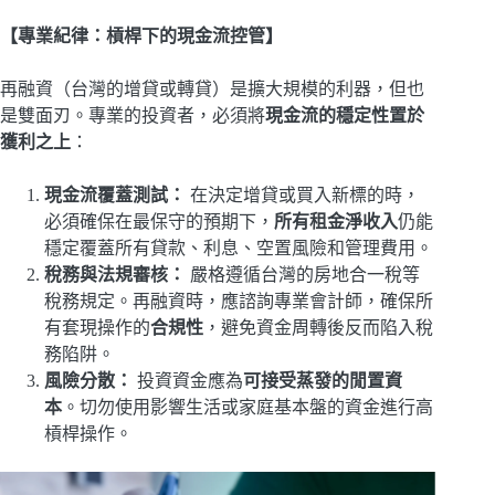
【專業紀律：槓桿下的現金流控管】
再融資（台灣的增貸或轉貸）是擴大規模的利器，但也
是雙面刃。專業的投資者，必須將
現金流的穩定性置於
獲利之上
：
現金流覆蓋測試：
在決定增貸或買入新標的時，
必須確保在最保守的預期下，
所有租金淨收入
仍能
穩定覆蓋所有貸款、利息、空置風險和管理費用。
稅務與法規審核：
嚴格遵循台灣的房地合一稅等
稅務規定。再融資時，應諮詢專業會計師，確保所
有套現操作的
合規性
，避免資金周轉後反而陷入稅
務陷阱。
風險分散：
投資資金應為
可接受蒸發的閒置資
本
。切勿使用影響生活或家庭基本盤的資金進行高
槓桿操作。