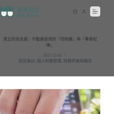
真正的安全感：不動產投資的「控制權」與「專業紀
律」
2025-12-02
班克筆記
,
個人財務管理
,
財務思維與觀念