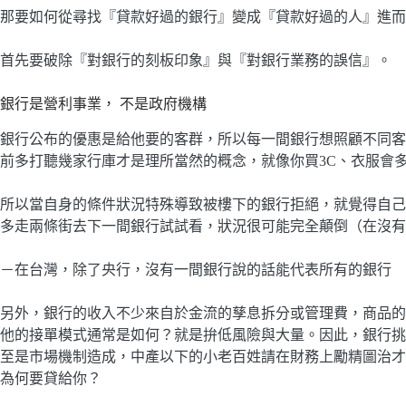
那要如何從尋找『貸款好過的銀行』變成『貸款好過的人』進而
首先要破除『對銀行的刻板印象』與『對銀行業務的誤信』。
銀行是營利事業， 不是政府機構
銀行公布的優惠是給他要的客群，所以每一間銀行想照顧不同客
前多打聽幾家行庫才是理所當然的概念，就像你買3C、衣服會
所以當自身的條件狀況特殊導致被樓下的銀行拒絕，就覺得自己
多走兩條街去下一間銀行試試看，狀況很可能完全顛倒（在沒有
－在台灣，除了央行，沒有一間銀行說的話能代表所有的銀行
另外，銀行的收入不少來自於金流的孳息拆分或管理費，商品的
他的接單模式通常是如何？就是拚低風險與大量。因此，銀行挑
至是市場機制造成，中產以下的小老百姓請在財務上勵精圖治才
為何要貸給你？