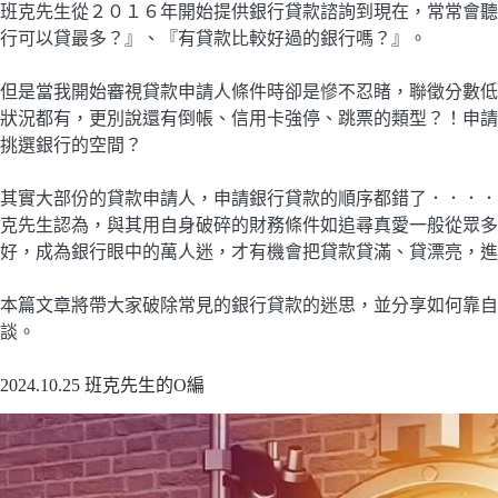
班克先生從２０１６年開始提供銀行貸款諮詢到現在，常常會聽
行可以貸最多？』、『有貸款比較好過的銀行嗎？』。
但是當我開始審視貸款申請人條件時卻是慘不忍睹，聯徵分數低
狀況都有，更別說還有倒帳、信用卡強停、跳票的類型？！申請
挑選銀行的空間？
其實大部份的貸款申請人，申請銀行貸款的順序都錯了．．．．
克先生認為，與其用自身破碎的財務條件如追尋真愛一般從眾多
好，成為銀行眼中的萬人迷，才有機會把貸款貸滿、貸漂亮，進
本篇文章將帶大家破除常見的銀行貸款的迷思，並分享如何靠自
談。
2024.10.25 班克先生的O編