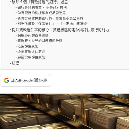
破除４個『貸款好過的銀行』迷思
銀行是營利事業， 不是政府機構
勿有銀行的刻板印象或品牌迷思
負責貸款收件的銀行員，是業務不是公務員
別迷信貸款『保證過件』、『一定過』等話術
提升貸款過件率的核心：資產樣態的定位與評估銀行的能力
踩線必死的審查範疇
貸款時，常見的財務樣態分類
泛用評估原則
企業貸款評估原則
房屋貸款評估原則
結語
加入為 Google 偏好來源