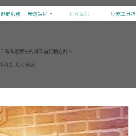
顧問服務
精選課程
班克筆記
財務工具箱
？看看最實在的貸款前行動方針。
新消息
,
班克筆記