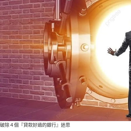
破除４個『貸款好過的銀行』迷思