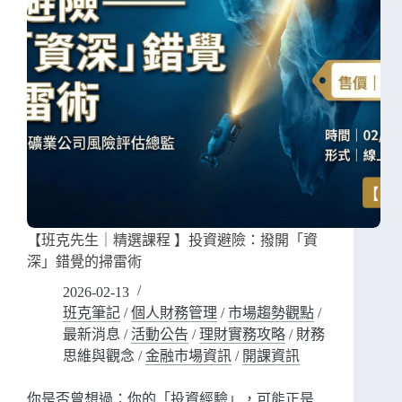
【班克先生｜精選課程 】投資避險：撥開「資
深」錯覺的掃雷術
2026-02-13
班克筆記
/
個人財務管理
/
市場趨勢觀點
/
最新消息
/
活動公告
/
理財實務攻略
/
財務
思維與觀念
/
金融市場資訊
/
開課資訊
你是否曾想過：你的「投資經驗」，可能正是