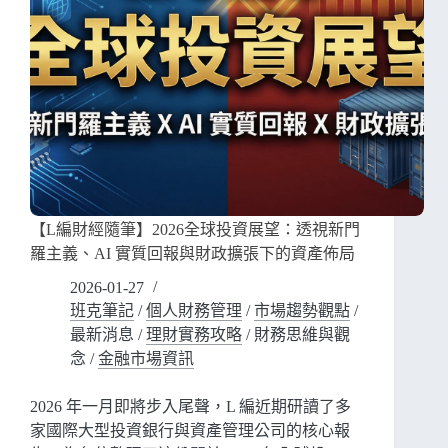
【L編財經隨筆】2026全球投資展望：透視新門
羅主義、AI 實質回報與財政擴張下的資產佈局
2026-01-27
班克筆記
/
個人財務管理
/
市場趨勢觀點
/
最新消息
/
理財實務攻略
/
財務思維與觀
念
/
金融市場資訊
2026 年一月即將步入尾聲，L 編近期研讀了多
家國際大型投資銀行與資產管理公司的核心報