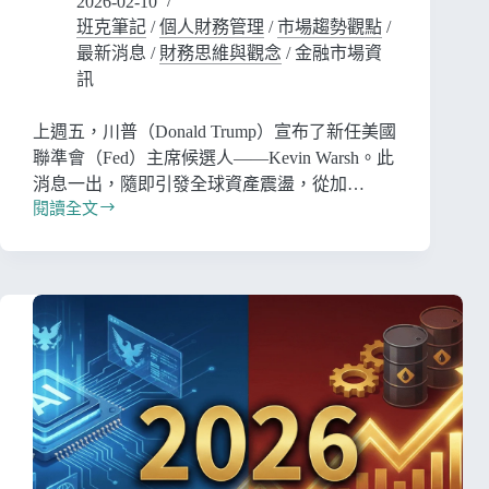
2026-02-10
班克筆記
/
個人財務管理
/
市場趨勢觀點
/
最新消息
/
財務思維與觀念
/
金融市場資
訊
上週五，川普（Donald Trump）宣布了新任美國
聯準會（Fed）主席候選人——Kevin Warsh。此
消息一出，隨即引發全球資產震盪，從加…
閱讀全文