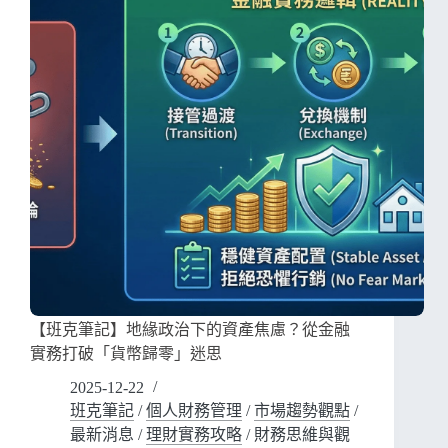
【班克筆記】地緣政治下的資產焦慮？從金融
實務打破「貨幣歸零」迷思
2025-12-22
班克筆記
/
個人財務管理
/
市場趨勢觀點
/
最新消息
/
理財實務攻略
/
財務思維與觀