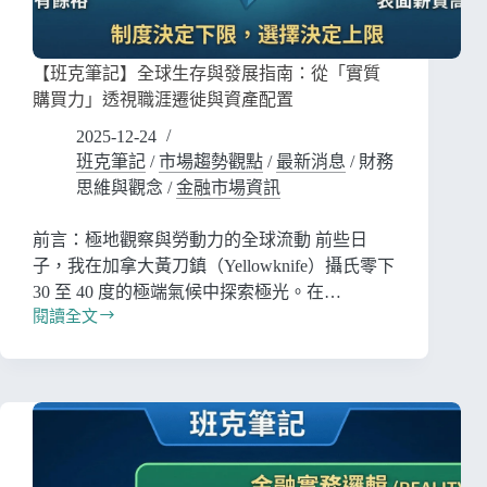
【班克筆記】全球生存與發展指南：從「實質
購買力」透視職涯遷徙與資產配置
2025-12-24
班克筆記
/
市場趨勢觀點
/
最新消息
/
財務
思維與觀念
/
金融市場資訊
前言：極地觀察與勞動力的全球流動 前些日
子，我在加拿大黃刀鎮（Yellowknife）攝氏零下
30 至 40 度的極端氣候中探索極光。在…
閱讀全文