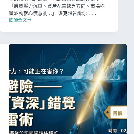
「房貸壓力沉重、資產配置缺乏方向、市場稍
微波動就心慌意亂…」 班克想告訴你：…
閱讀全文